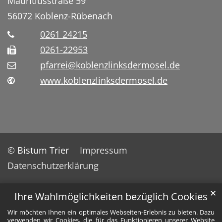
Mauritiusstraße 59
56072
Koblenz-Rübenach
0261 24215
0261-22953
pfarrei@koblenzlinksdermosel.de
www.koblenzlinksdermosel.de
© Bistum Trier
Impressum
Datenschutzerklärung
✕
Ihre Wahlmöglichkeiten bezüglich Cookies
Wir möchten Ihnen ein optimales Webseiten-Erlebnis zu bieten. Dazu
verwenden wir Cookies, die für das Funktionieren unserer Website