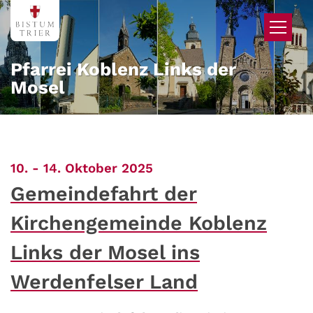
Zum Inhalt springen
Pfarrei Koblenz Links der
Mosel
:
10. - 14. Oktober 2025
Gemeindefahrt der
Kirchengemeinde Koblenz
Links der Mosel ins
Werdenfelser Land