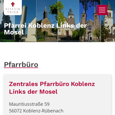
Zum Inhalt springen
Pfarrei Koblenz Links der
Mosel
Pfarrbüro
Zentrales Pfarrbüro Koblenz
Links der Mosel
Mauritiusstraße 59
56072 Koblenz-Rübenach