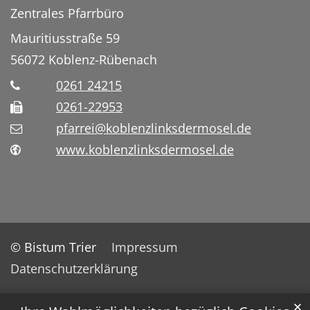
Zentrales Pfarrbüro
Mauritiusstraße 59
56072
Koblenz-Rübenach
0261 24215
0261-22953
pfarrei@koblenzlinksdermosel.de
www.koblenzlinksdermosel.de
© Bistum Trier
Impressum
Datenschutzerklärung
✕