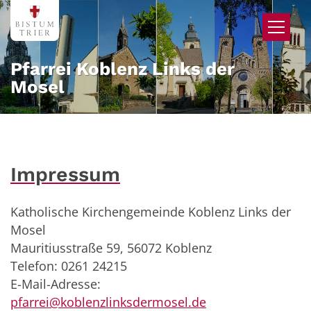
Zum Inhalt springen
Pfarrei Koblenz Links der
Mosel
Impressum
Katholische Kirchengemeinde Koblenz Links der
Mosel
Mauritiusstraße 59, 56072 Koblenz
Telefon: 0261 24215
E-Mail-Adresse:
pfarrei@koblenzlinksdermosel.de