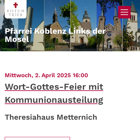
Zum Inhalt springen
Pfarrei Koblenz Links der
Mosel
:
Mittwoch, 2. April 2025 16:00
Wort-Gottes-Feier mit
Kommunionausteilung
Theresiahaus Metternich