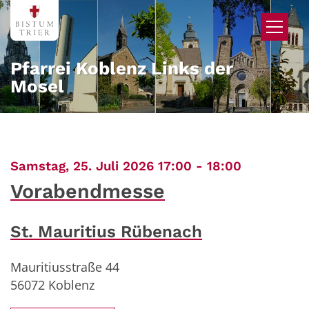
Zum Inhalt springen
Pfarrei Koblenz Links der
Mosel
:
Samstag, 25. Juli 2026 17:00 - 18:00
Vorabendmesse
St. Mauritius Rübenach
Mauritiusstraße 44
56072
Koblenz