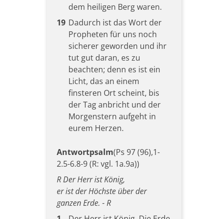
dem heiligen Berg waren.
19
Dadurch ist das Wort der
Propheten für uns noch
sicherer geworden und ihr
tut gut daran, es zu
beachten; denn es ist ein
Licht, das an einem
finsteren Ort scheint, bis
der Tag anbricht und der
Morgenstern aufgeht in
eurem Herzen.
Antwortpsalm
(Ps 97 (96),1-
2.5-6.8-9 (R: vgl. 1a.9a))
R Der Herr ist König,
er ist der Höchste über der
ganzen Erde. - R
1
Der Herr ist König. Die Erde