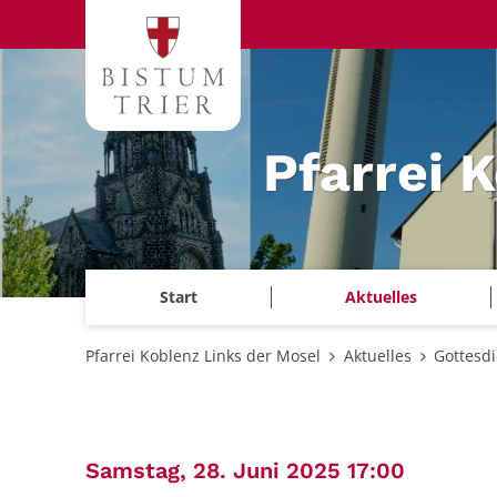
Zum Inhalt springen
Pfarrei 
Start
Aktuelles
Pfarrei Koblenz Links der Mosel
Aktuelles
Gottesd
:
Samstag, 28. Juni 2025 17:00