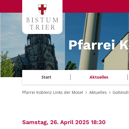
Zum Inhalt springen
Pfarrei 
Start
Aktuelles
Pfarrei Koblenz Links der Mosel
Aktuelles
Gottesd
:
Samstag, 26. April 2025 18:30