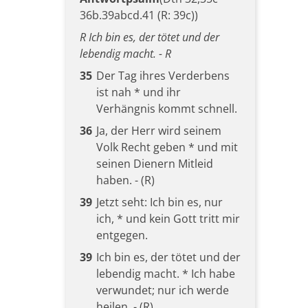
36b.39abcd.41 (R: 39c))
R Ich bin es, der tötet und der
lebendig macht. - R
35
Der Tag ihres Verderbens
ist nah * und ihr
Verhängnis kommt schnell.
36
Ja, der Herr wird seinem
Volk Recht geben * und mit
seinen Dienern Mitleid
haben. - (R)
39
Jetzt seht: Ich bin es, nur
ich, * und kein Gott tritt mir
entgegen.
39
Ich bin es, der tötet und der
lebendig macht. * Ich habe
verwundet; nur ich werde
heilen. - (R)