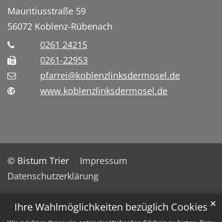
Mauritiusstraße 59
56072
Koblenz-Rübenach
0261 24215
0261-22953
pfarrei@koblenzlinksdermosel.de
www.koblenzlinksdermosel.de
© Bistum Trier
Impressum
Datenschutzerklärung
✕
Ihre Wahlmöglichkeiten bezüglich Cookies