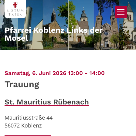
Zum Inhalt springen
Pfarrei Koblenz Links der
Mosel
:
Samstag, 6. Juni 2026 13:00 - 14:00
Trauung
St. Mauritius Rübenach
Mauritiusstraße 44
56072
Koblenz