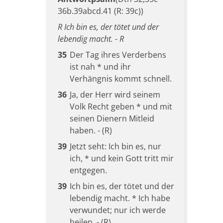
36b.39abcd.41 (R: 39c))
R Ich bin es, der tötet und der
lebendig macht. - R
35
Der Tag ihres Verderbens
ist nah * und ihr
Verhängnis kommt schnell.
36
Ja, der Herr wird seinem
Volk Recht geben * und mit
seinen Dienern Mitleid
haben. - (R)
39
Jetzt seht: Ich bin es, nur
ich, * und kein Gott tritt mir
entgegen.
39
Ich bin es, der tötet und der
lebendig macht. * Ich habe
verwundet; nur ich werde
heilen. - (R)