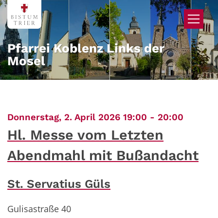
Zum Inhalt springen
Pfarrei Koblenz Links der
Mosel
:
Donnerstag, 2. April 2026 19:00 - 20:00
Hl. Messe vom Letzten
Abendmahl mit Bußandacht
St. Servatius Güls
Gulisastraße 40