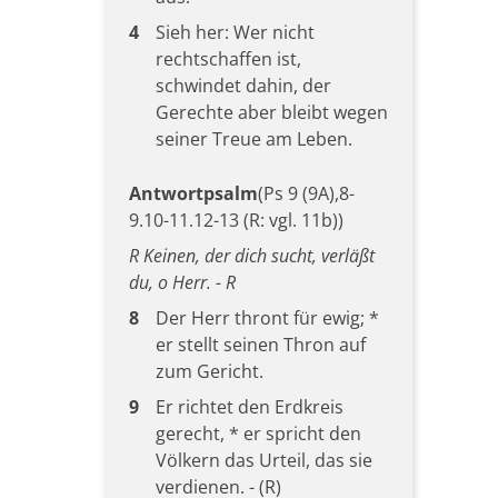
4
Sieh her: Wer nicht
rechtschaffen ist,
schwindet dahin, der
Gerechte aber bleibt wegen
seiner Treue am Leben.
Antwortpsalm
(Ps 9 (9A),8-
9.10-11.12-13 (R: vgl. 11b))
R Keinen, der dich sucht, verläßt
du, o Herr. - R
8
Der Herr thront für ewig; *
er stellt seinen Thron auf
zum Gericht.
9
Er richtet den Erdkreis
gerecht, * er spricht den
Völkern das Urteil, das sie
verdienen. - (R)