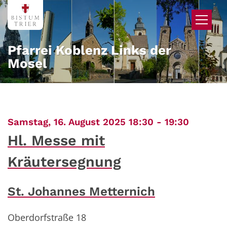
Zum Inhalt springen
Pfarrei Koblenz Links der
Mosel
:
Samstag, 16. August 2025 18:30 - 19:30
Hl. Messe mit
Kräutersegnung
St. Johannes Metternich
Oberdorfstraße 18