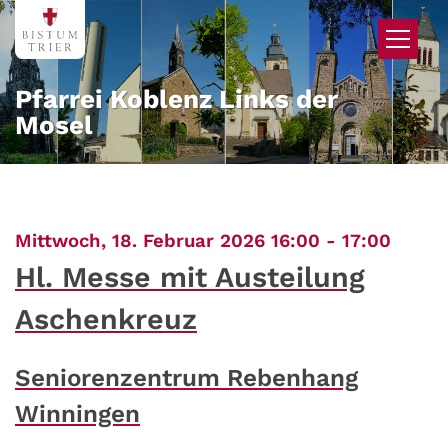
Zum Inhalt springen
Pfarrei Koblenz Links der
Mosel
:
Mittwoch, 18. Februar 2026 16:00 - 17:00
Hl. Messe mit Austeilung
Aschenkreuz
Seniorenzentrum Rebenhang
Winningen