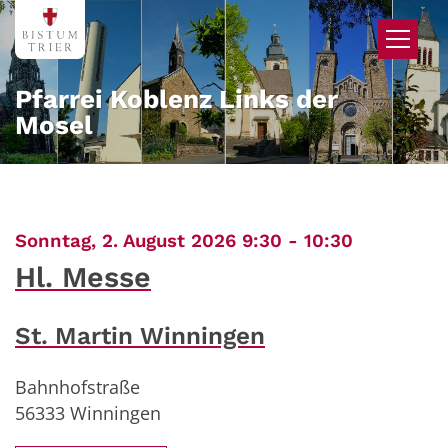
Zum Inhalt springen
Pfarrei Koblenz Links der
Mosel
:
Sonntag, 2. August 2026 9:30 - 10:30
Hl. Messe
St. Martin Winningen
Bahnhofstraße
56333
Winningen