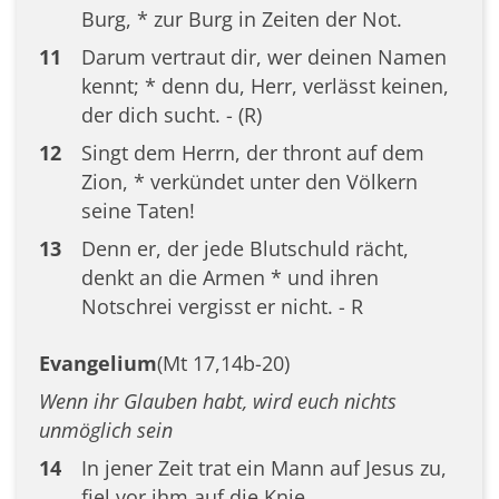
Burg, * zur Burg in Zeiten der Not.
11
Darum vertraut dir, wer deinen Namen
kennt; * denn du, Herr, verlässt keinen,
der dich sucht. - (R)
12
Singt dem Herrn, der thront auf dem
Zion, * verkündet unter den Völkern
seine Taten!
13
Denn er, der jede Blutschuld rächt,
denkt an die Armen * und ihren
Notschrei vergisst er nicht. - R
Evangelium
(Mt 17,14b-20)
Wenn ihr Glauben habt, wird euch nichts
unmöglich sein
14
In jener Zeit trat ein Mann auf Jesus zu,
fiel vor ihm auf die Knie