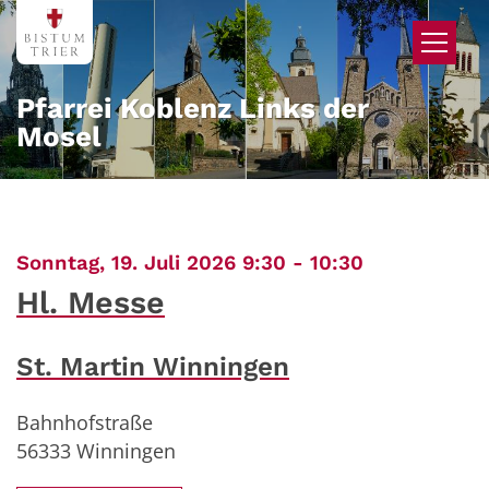
Zum Inhalt springen
Pfarrei Koblenz Links der
Mosel
:
Sonntag, 19. Juli 2026 9:30 - 10:30
Hl. Messe
St. Martin Winningen
Bahnhofstraße
56333
Winningen