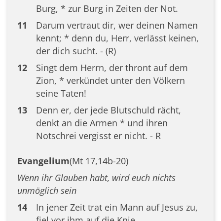
Burg, * zur Burg in Zeiten der Not.
11
Darum vertraut dir, wer deinen Namen
kennt; * denn du, Herr, verlässt keinen,
der dich sucht. - (R)
12
Singt dem Herrn, der thront auf dem
Zion, * verkündet unter den Völkern
seine Taten!
13
Denn er, der jede Blutschuld rächt,
denkt an die Armen * und ihren
Notschrei vergisst er nicht. - R
Evangelium
(Mt 17,14b-20)
Wenn ihr Glauben habt, wird euch nichts
unmöglich sein
14
In jener Zeit trat ein Mann auf Jesus zu,
fiel vor ihm auf die Knie