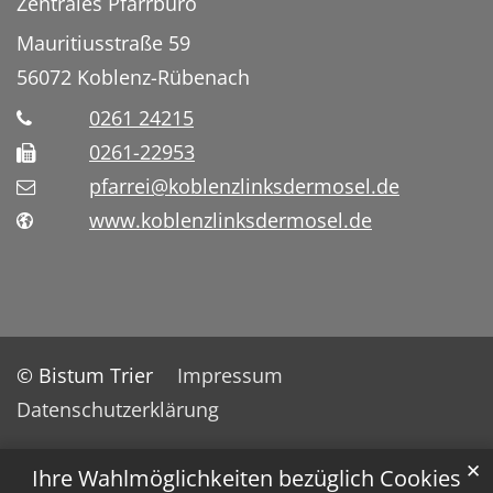
Zentrales Pfarrbüro
Mauritiusstraße 59
56072
Koblenz-Rübenach
0261 24215
0261-22953
pfarrei@koblenzlinksdermosel.de
www.koblenzlinksdermosel.de
© Bistum Trier
Impressum
Datenschutzerklärung
✕
Ihre Wahlmöglichkeiten bezüglich Cookies