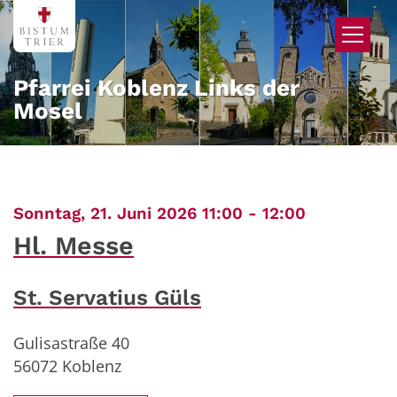
Zum Inhalt springen
Pfarrei Koblenz Links der
Mosel
:
Sonntag, 21. Juni 2026 11:00 - 12:00
Hl. Messe
St. Servatius Güls
Gulisastraße 40
56072
Koblenz