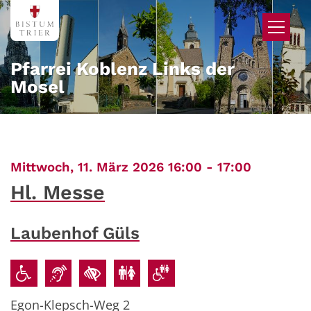
Zum Inhalt springen
Pfarrei Koblenz Links der
Mosel
:
Mittwoch, 11. März 2026 16:00 - 17:00
Hl. Messe
Laubenhof Güls
Egon-Klepsch-Weg 2