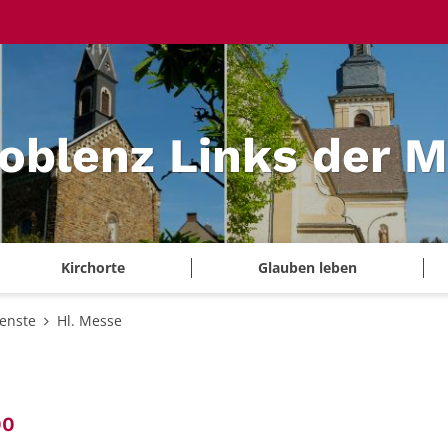
Koblenz Links der 
Kirchorte
Glauben leben
ienste
Hl. Messe
:
00