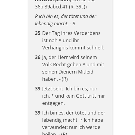
36b.39abcd.41 (R: 39c))
R Ich bin es, der tötet und der
lebendig macht. - R
35
Der Tag ihres Verderbens
ist nah * und ihr
Verhängnis kommt schnell.
36
Ja, der Herr wird seinem
Volk Recht geben * und mit
seinen Dienern Mitleid
haben. - (R)
39
Jetzt seht: Ich bin es, nur
ich, * und kein Gott tritt mir
entgegen.
39
Ich bin es, der tötet und der
lebendig macht. * Ich habe
verwundet; nur ich werde
heilen. - (R)