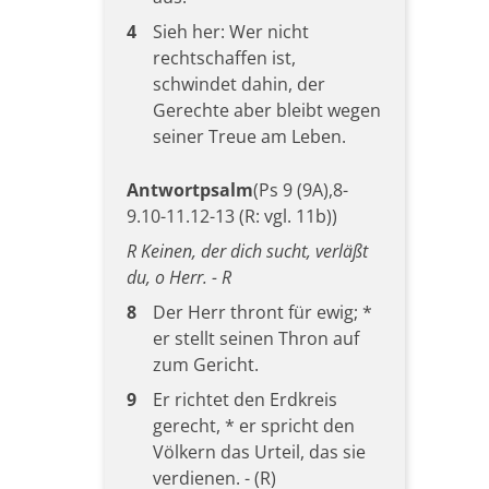
4
Sieh her: Wer nicht
rechtschaffen ist,
schwindet dahin, der
Gerechte aber bleibt wegen
seiner Treue am Leben.
Antwortpsalm
(Ps 9 (9A),8-
9.10-11.12-13 (R: vgl. 11b))
R Keinen, der dich sucht, verläßt
du, o Herr. - R
8
Der Herr thront für ewig; *
er stellt seinen Thron auf
zum Gericht.
9
Er richtet den Erdkreis
gerecht, * er spricht den
Völkern das Urteil, das sie
verdienen. - (R)