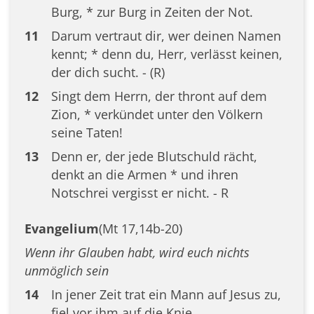
Burg, * zur Burg in Zeiten der Not.
11
Darum vertraut dir, wer deinen Namen
kennt; * denn du, Herr, verlässt keinen,
der dich sucht. - (R)
12
Singt dem Herrn, der thront auf dem
Zion, * verkündet unter den Völkern
seine Taten!
13
Denn er, der jede Blutschuld rächt,
denkt an die Armen * und ihren
Notschrei vergisst er nicht. - R
Evangelium
(Mt 17,14b-20)
Wenn ihr Glauben habt, wird euch nichts
unmöglich sein
14
In jener Zeit trat ein Mann auf Jesus zu,
fiel vor ihm auf die Knie