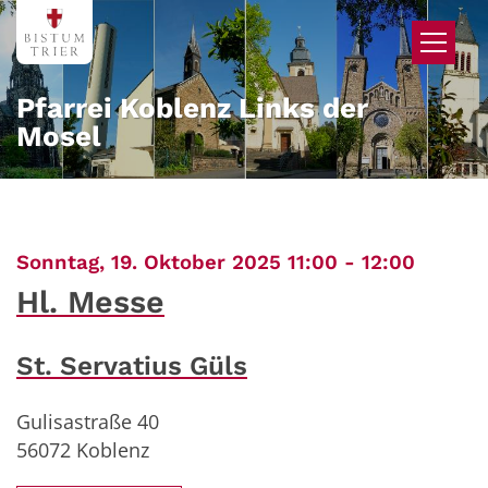
Zum Inhalt springen
Pfarrei Koblenz Links der
Mosel
:
Sonntag, 19. Oktober 2025 11:00 - 12:00
Hl. Messe
St. Servatius Güls
Gulisastraße 40
56072
Koblenz