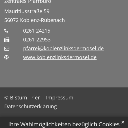
Zentrales Pfarrbüro
Mauritiusstraße 59
56072
Koblenz-Rübenach
0261 24215
0261-22953
pfarrei@koblenzlinksdermosel.de
www.koblenzlinksdermosel.de
© Bistum Trier
Impressum
Datenschutzerklärung
✕
Ihre Wahlmöglichkeiten bezüglich Cookies