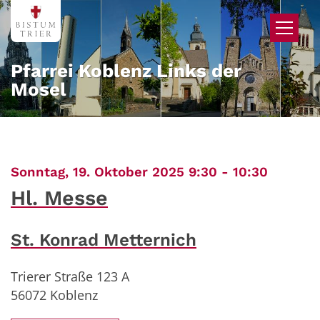
Zum Inhalt springen
Pfarrei Koblenz Links der
Mosel
:
Sonntag, 19. Oktober 2025 9:30 - 10:30
Hl. Messe
St. Konrad Metternich
Trierer Straße 123 A
56072
Koblenz