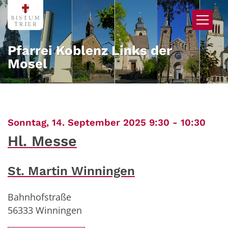
Zum Inhalt springen
Pfarrei Koblenz Links der
Mosel
:
Sonntag, 14. September 2025 9:30 - 10:30
Hl. Messe
St. Martin Winningen
Bahnhofstraße
56333
Winningen