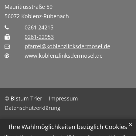
Mauritiusstraße 59
56072
Koblenz-Rübenach
0261 24215
0261-22953
pfarrei@koblenzlinksdermosel.de
www.koblenzlinksdermosel.de
© Bistum Trier
Impressum
Datenschutzerklärung
✕
Ihre Wahlmöglichkeiten bezüglich Cookies