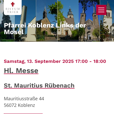
Zum Inhalt springen
Pfarrei Koblenz Links der
Mosel
:
Samstag, 13. September 2025 17:00 - 18:00
Hl. Messe
St. Mauritius Rübenach
Mauritiusstraße 44
56072
Koblenz