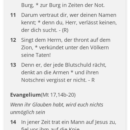
Burg, * zur Burg in Zeiten der Not.
11
Darum vertraut dir, wer deinen Namen
kennt; * denn du, Herr, verlässt keinen,
der dich sucht. - (R)
12
Singt dem Herrn, der thront auf dem
Zion, * verkündet unter den Völkern
seine Taten!
13
Denn er, der jede Blutschuld rächt,
denkt an die Armen * und ihren
Notschrei vergisst er nicht. - R
Evangelium
(Mt 17,14b-20)
Wenn ihr Glauben habt, wird euch nichts
unmöglich sein
14
In jener Zeit trat ein Mann auf Jesus zu,
fiel vor ihm auf die Knie