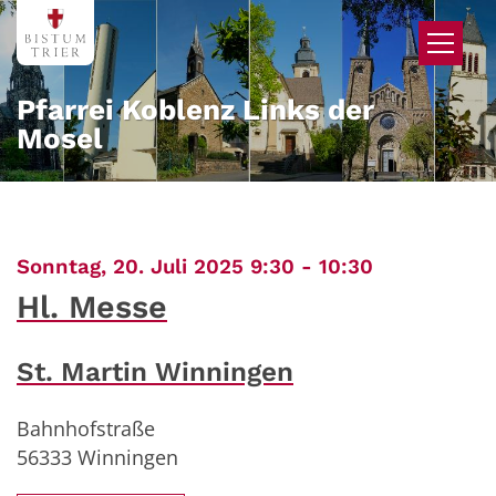
Zum Inhalt springen
Pfarrei Koblenz Links der
Mosel
:
Sonntag, 20. Juli 2025 9:30 - 10:30
Hl. Messe
St. Martin Winningen
Bahnhofstraße
56333
Winningen