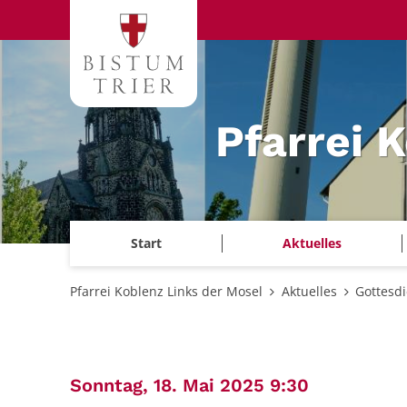
Zum Inhalt springen
Pfarrei 
Start
Aktuelles
Pfarrei Koblenz Links der Mosel
Aktuelles
Gottesd
:
Sonntag, 18. Mai 2025 9:30