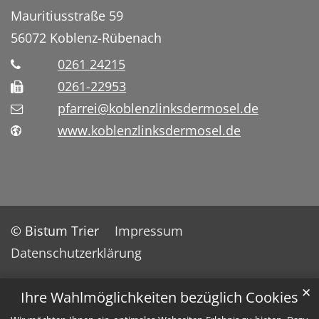
Mauritiusstraße 59
56072
Koblenz-Rübenach
0261 24215
0261-22953
pfarrei@koblenzlinksdermosel.de
www.koblenzlinksdermosel.de
© Bistum Trier
Impressum
Datenschutzerklärung
✕
Ihre Wahlmöglichkeiten bezüglich Cookies