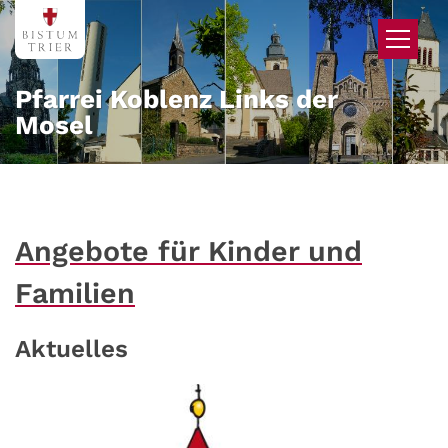
Zum Inhalt springen
Pfarrei Koblenz Links der
Mosel
Angebote für Kinder und
Familien
Aktuelles