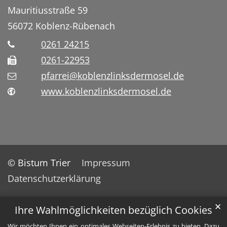
Mauritiusstraße 59
56072
Koblenz-Rübenach
0261 24215
0261-22953
pfarrei@koblenzlinksdermosel.de
www.koblenzlinksdermosel.de
© Bistum Trier
Impressum
Datenschutzerklärung
✕
Ihre Wahlmöglichkeiten bezüglich Cookies
Wir möchten Ihnen ein optimales Webseiten-Erlebnis zu bieten. Dazu