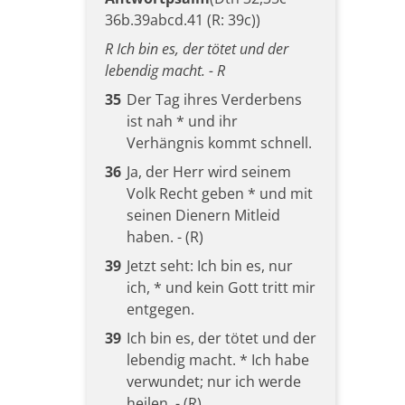
36b.39abcd.41 (R: 39c))
R Ich bin es, der tötet und der
lebendig macht. - R
35
Der Tag ihres Verderbens
ist nah * und ihr
Verhängnis kommt schnell.
36
Ja, der Herr wird seinem
Volk Recht geben * und mit
seinen Dienern Mitleid
haben. - (R)
39
Jetzt seht: Ich bin es, nur
ich, * und kein Gott tritt mir
entgegen.
39
Ich bin es, der tötet und der
lebendig macht. * Ich habe
verwundet; nur ich werde
heilen. - (R)