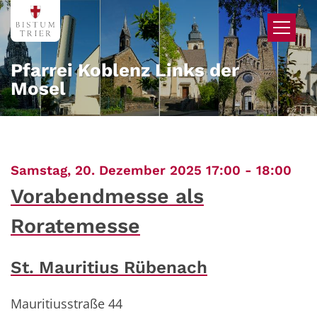
Zum Inhalt springen
Pfarrei Koblenz Links der
Mosel
:
Samstag, 20. Dezember 2025 17:00 - 18:00
Vorabendmesse als
Roratemesse
St. Mauritius Rübenach
Mauritiusstraße 44