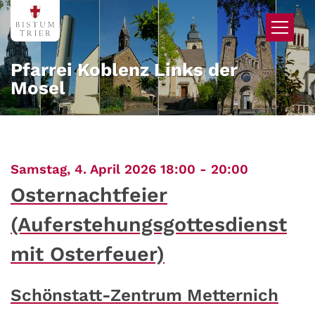
Zum Inhalt springen
Pfarrei Koblenz Links der
Mosel
:
Samstag, 4. April 2026 18:00 - 20:00
Osternachtfeier
(Auferstehungsgottesdienst
mit Osterfeuer)
Schönstatt-Zentrum Metternich