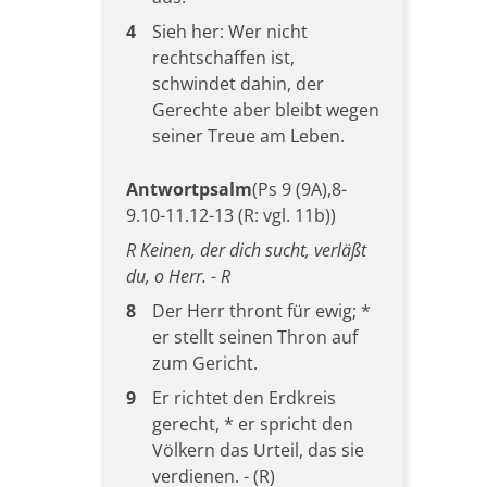
4
Sieh her: Wer nicht
rechtschaffen ist,
schwindet dahin, der
Gerechte aber bleibt wegen
seiner Treue am Leben.
Antwortpsalm
(Ps 9 (9A),8-
9.10-11.12-13 (R: vgl. 11b))
R Keinen, der dich sucht, verläßt
du, o Herr. - R
8
Der Herr thront für ewig; *
er stellt seinen Thron auf
zum Gericht.
9
Er richtet den Erdkreis
gerecht, * er spricht den
Völkern das Urteil, das sie
verdienen. - (R)