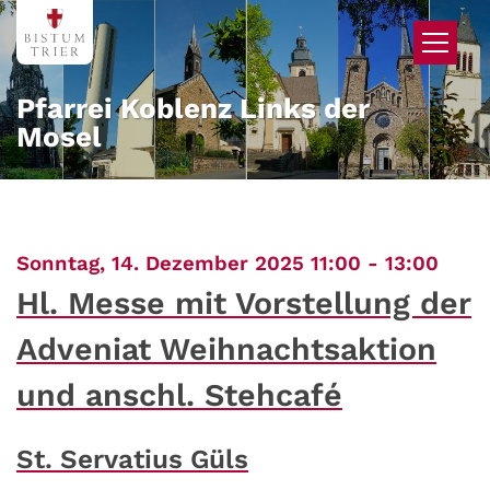
Zum Inhalt springen
Pfarrei Koblenz Links der
Mosel
:
Sonntag, 14. Dezember 2025 11:00 - 13:00
Hl. Messe mit Vorstellung der
Adveniat Weihnachtsaktion
und anschl. Stehcafé
St. Servatius Güls