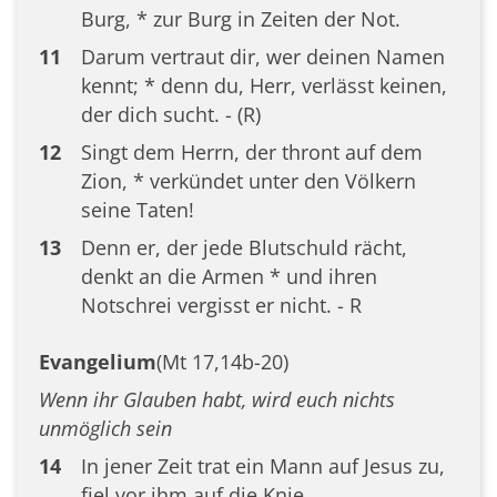
Burg, * zur Burg in Zeiten der Not.
11
Darum vertraut dir, wer deinen Namen
kennt; * denn du, Herr, verlässt keinen,
der dich sucht. - (R)
12
Singt dem Herrn, der thront auf dem
Zion, * verkündet unter den Völkern
seine Taten!
13
Denn er, der jede Blutschuld rächt,
denkt an die Armen * und ihren
Notschrei vergisst er nicht. - R
Evangelium
(Mt 17,14b-20)
Wenn ihr Glauben habt, wird euch nichts
unmöglich sein
14
In jener Zeit trat ein Mann auf Jesus zu,
fiel vor ihm auf die Knie