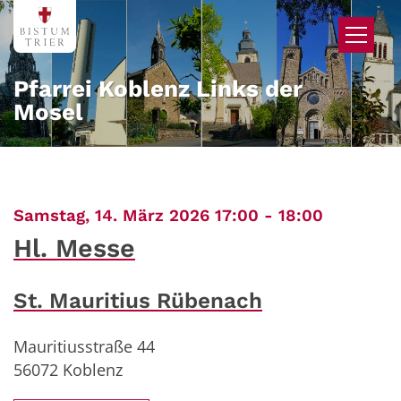
Zum Inhalt springen
Pfarrei Koblenz Links der
Mosel
:
Samstag, 14. März 2026 17:00 - 18:00
Hl. Messe
St. Mauritius Rübenach
Mauritiusstraße 44
56072
Koblenz