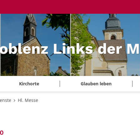
Koblenz Links der 
Kirchorte
Glauben leben
ienste
Hl. Messe
:
30