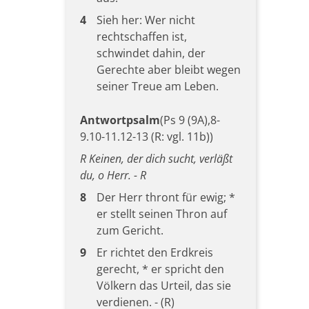
4
Sieh her: Wer nicht
rechtschaffen ist,
schwindet dahin, der
Gerechte aber bleibt wegen
seiner Treue am Leben.
Antwortpsalm
(Ps 9 (9A),8-
9.10-11.12-13 (R: vgl. 11b))
R Keinen, der dich sucht, verläßt
du, o Herr. - R
8
Der Herr thront für ewig; *
er stellt seinen Thron auf
zum Gericht.
9
Er richtet den Erdkreis
gerecht, * er spricht den
Völkern das Urteil, das sie
verdienen. - (R)