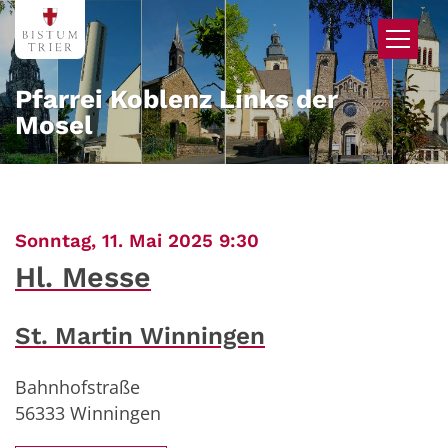
Zum Inhalt springen
Pfarrei Koblenz Links der
Mosel
:
Sonntag, 11. Mai 2025 9:30
Hl. Messe
St. Martin Winningen
Bahnhofstraße
56333
Winningen