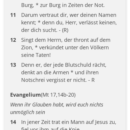
Burg, * zur Burg in Zeiten der Not.
11
Darum vertraut dir, wer deinen Namen
kennt; * denn du, Herr, verlässt keinen,
der dich sucht. - (R)
12
Singt dem Herrn, der thront auf dem
Zion, * verkündet unter den Völkern
seine Taten!
13
Denn er, der jede Blutschuld rächt,
denkt an die Armen * und ihren
Notschrei vergisst er nicht. - R
Evangelium
(Mt 17,14b-20)
Wenn ihr Glauben habt, wird euch nichts
unmöglich sein
14
In jener Zeit trat ein Mann auf Jesus zu,
fiel vor ihm auf die Knie