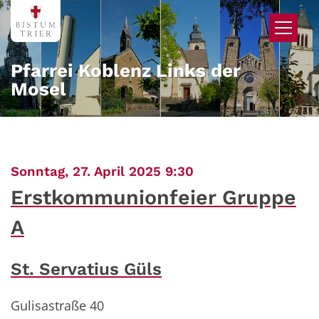
Zum Inhalt springen
Pfarrei Koblenz Links der
Mosel
:
Sonntag, 27. April 2025 9:30
Erstkommunionfeier Gruppe
A
St. Servatius Güls
Gulisastraße 40